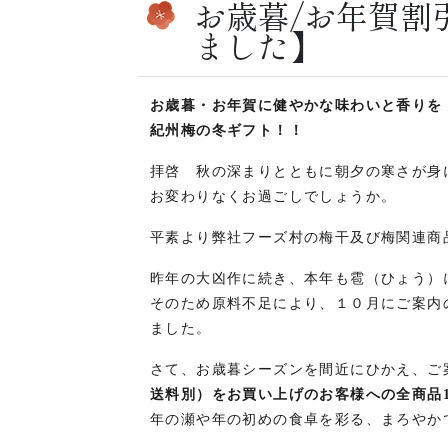
お歳暮/お年賀割
ました】
お歳暮・お年賀に健やかな味わいと香りを
紀州梅の冬ギフト！！
拝啓 秋の深まりとともに朝夕の寒さが身
お変わりなくお過ごしでしょうか。
平素より弊社フーズ村の梅干及び梅関連商
昨年の大凶作に続き、本年も雹（ひょう）
そのため原料不足により、１０月にご案内
ました。
さて、お歳暮シーズンを間近にひかえ、ご
送料別）をお買い上げのお客様への全商品
年の瀬や年の初めの食卓を彩る、まろやか