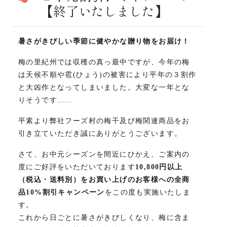
【終了いたしました】
暑さがきびしい季節に健やかな贈り物をお届け！
梅の里紀州では収穫の真っ最中ですが、今年の梅
は天候不順や雹(ひょう)の被害により平年の３割作
と大凶作となってしまいました。大変な一年とな
りそうです……
平素より弊社フーズ村の梅干及び梅関連商品をお
引き立ていただき誠にありがとうございます。
さて、お中元シーズンを間近にひかえ、ご案内の
度にご好評をいただいております
10,800円以上
（税込・送料別）をお買い上げのお客様への全商
品10%割引キャンペーン
をこの度も実施いたしま
す。
これから日ごとに暑さがきびしくなり、梅に含ま