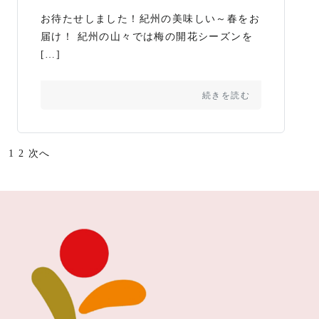
お待たせしました！紀州の美味しい～春をお
届け！ 紀州の山々では梅の開花シーズンを
[…]
続きを読む
投
1
2
次へ
稿
ナ
ビ
ゲ
ー
シ
ョ